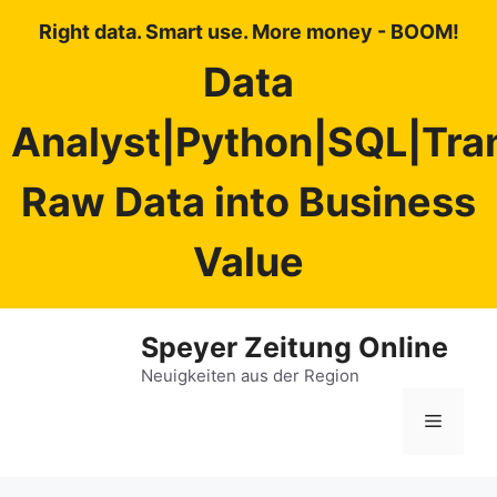
Right data. Smart use. More money - BOOM!
Data
Analyst|Python|SQL|Tra
Raw Data into Business
Value
Zum
Speyer Zeitung Online
Inhalt
springen
Neuigkeiten aus der Region
Menü