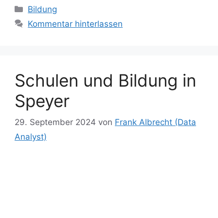
b
d
k
st
A
r
t
dI
at
s
y
er
l
e
g
le
Kategorien
Bildung
o
o
y
p
n
e
Li
gr
g
n
Kommentar hinterlassen
o
n
p
n
n
a
er
k
g
k
m
er
Schulen und Bildung in
Speyer
29. September 2024
von
Frank Albrecht (Data
Analyst)