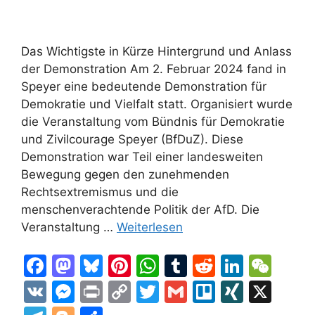
Das Wichtigste in Kürze Hintergrund und Anlass
der Demonstration Am 2. Februar 2024 fand in
Speyer eine bedeutende Demonstration für
Demokratie und Vielfalt statt. Organisiert wurde
die Veranstaltung vom Bündnis für Demokratie
und Zivilcourage Speyer (BfDuZ). Diese
Demonstration war Teil einer landesweiten
Bewegung gegen den zunehmenden
Rechtsextremismus und die
menschenverachtende Politik der AfD. Die
Veranstaltung …
Weiterlesen
F
M
Bl
Pi
W
T
R
Li
W
a
a
u
nt
h
u
e
n
e
V
M
Pr
C
T
G
Tr
XI
X
c
st
e
er
at
m
d
k
C
K
e
in
o
w
m
el
N