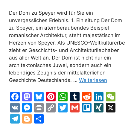
Der Dom zu Speyer wird für Sie ein
unvergessliches Erlebnis. 1. Einleitung Der Dom
zu Speyer, ein atemberaubendes Beispiel
romanischer Architektur, steht majestätisch im
Herzen von Speyer. Als UNESCO-Weltkulturerbe
zieht er Geschichts- und Architekturliebhaber
aus aller Welt an. Der Dom ist nicht nur ein
architektonisches Juwel, sondern auch ein
lebendiges Zeugnis der mittelalterlichen
Geschichte Deutschlands. …
Weiterlesen
F
M
Bl
Pi
W
T
R
Li
W
a
a
u
nt
h
u
e
n
e
V
M
Pr
C
T
G
Tr
XI
X
c
st
e
er
at
m
d
k
C
K
e
in
o
w
m
el
N
T
Bl
T
e
o
s
e
s
bl
di
e
h
s
t
p
itt
ai
lo
G
el
o
ei