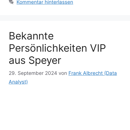
gr
g
n
Kommentar hinterlassen
o
n
p
n
n
a
er
k
g
k
m
er
Bekannte
Persönlichkeiten VIP
aus Speyer
29. September 2024
von
Frank Albrecht (Data
Analyst)