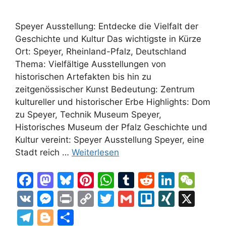
Speyer Ausstellung: Entdecke die Vielfalt der
Geschichte und Kultur Das wichtigste in Kürze
Ort: Speyer, Rheinland-Pfalz, Deutschland
Thema: Vielfältige Ausstellungen von
historischen Artefakten bis hin zu
zeitgenössischer Kunst Bedeutung: Zentrum
kultureller und historischer Erbe Highlights: Dom
zu Speyer, Technik Museum Speyer,
Historisches Museum der Pfalz Geschichte und
Kultur vereint: Speyer Ausstellung Speyer, eine
Stadt reich …
Weiterlesen
F
M
Bl
Pi
W
T
R
Li
W
a
a
u
nt
h
u
e
n
e
V
M
Pr
C
T
G
Tr
XI
X
c
st
e
er
at
m
d
k
C
K
e
in
o
w
m
el
N
T
Bl
T