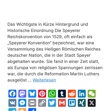
Das Wichtigste in Kürze Hintergrund und
Historische Einordnung Die Speyerer
Reichskonvention von 1529, oft einfach als
„Speyerer Konvention“ bezeichnet, war eine
Versammlung des Heiligen Römischen Reiches
deutscher Nation, die in der Stadt Speyer
abgehalten wurde. Sie fand in einer Zeit statt,
als Europa von religiösen Spannungen zerrissen
war, die durch die Reformation Martin Luthers
ausgelöst …
Weiterlesen
F
M
Bl
Pi
W
T
R
Li
W
a
a
u
nt
h
u
e
n
e
V
M
Pr
C
T
G
Tr
XI
X
c
st
e
er
at
m
d
k
C
K
e
in
o
w
m
el
N