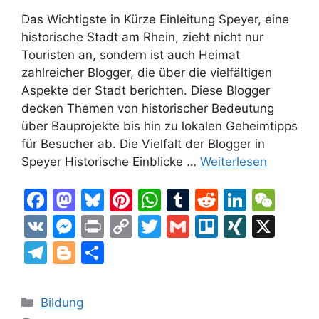
Das Wichtigste in Kürze Einleitung Speyer, eine
historische Stadt am Rhein, zieht nicht nur
Touristen an, sondern ist auch Heimat
zahlreicher Blogger, die über die vielfältigen
Aspekte der Stadt berichten. Diese Blogger
decken Themen von historischer Bedeutung
über Bauprojekte bis hin zu lokalen Geheimtipps
für Besucher ab. Die Vielfalt der Blogger in
Speyer Historische Einblicke …
Weiterlesen
F
M
Bl
Pi
W
T
R
Li
W
a
a
u
nt
h
u
e
n
e
V
M
Pr
C
T
G
Tr
XI
X
c
st
e
er
at
m
d
k
C
K
e
in
o
w
m
el
N
T
Bl
T
e
o
s
e
s
bl
di
e
h
s
t
p
itt
ai
lo
G
el
o
ei
b
d
k
st
A
r
t
dI
at
s
y
er
l
e
g
le
Kategorien
Bildung
o
o
y
p
n
e
Li