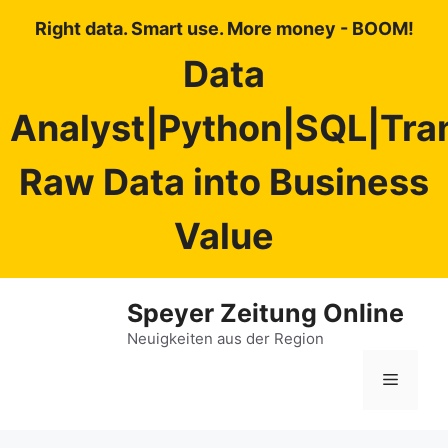
Right data. Smart use. More money - BOOM!
Data
Analyst|Python|SQL|Tra
Raw Data into Business
Value
Zum
Speyer Zeitung Online
Inhalt
springen
Neuigkeiten aus der Region
Menü