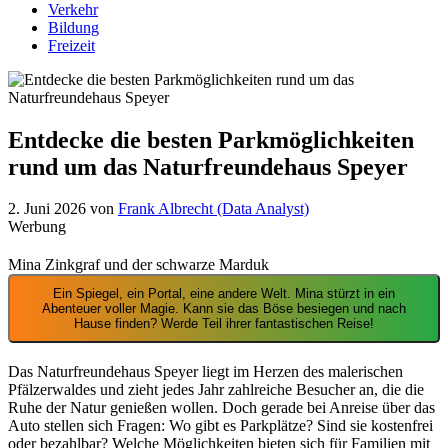
Verkehr
Bildung
Freizeit
Entdecke die besten Parkmöglichkeiten
rund um das Naturfreundehaus Speyer
2. Juni 2026
von
Frank Albrecht (Data Analyst)
Werbung
Mina Zinkgraf und der schwarze Marduk
Ein Spiegel, ein Portal, eine andere Welt. Mina stürzt in ein
Abenteuer voller Magie. Kann sie das Böse besiegen und nach
Hause finden? Werde Teil ihrer fantastischen Reise!
Das Naturfreundehaus Speyer liegt im Herzen des malerischen
Pfälzerwaldes und zieht jedes Jahr zahlreiche Besucher an, die die
Ruhe der Natur genießen wollen. Doch gerade bei Anreise über das
Auto stellen sich Fragen: Wo gibt es Parkplätze? Sind sie kostenfrei
oder bezahlbar? Welche Möglichkeiten bieten sich für Familien mit