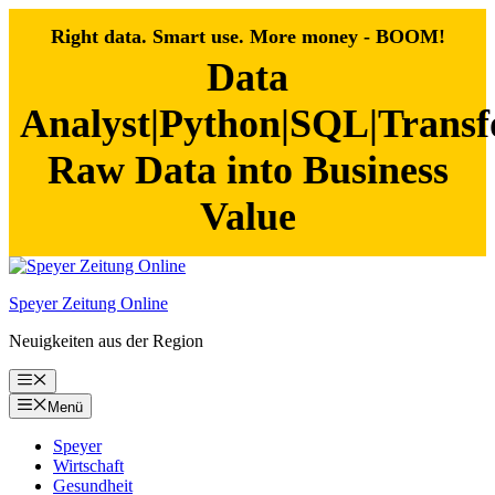
Right data. Smart use. More money - BOOM!
Data
Analyst|Python|SQL|Trans
Raw Data into Business
Value
Zum
Inhalt
Speyer Zeitung Online
springen
Neuigkeiten aus der Region
Menü
Menü
Speyer
Wirtschaft
Gesundheit