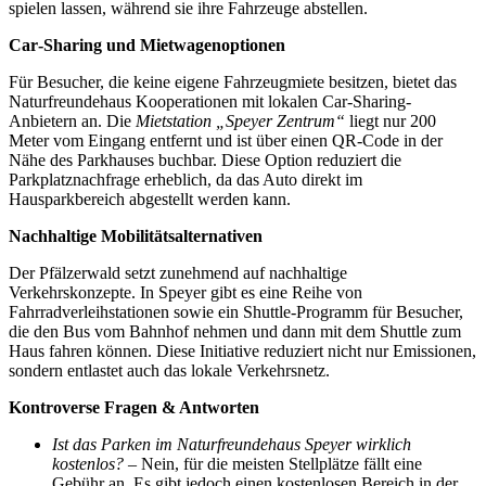
spielen lassen, während sie ihre Fahrzeuge abstellen.
Car‑Sharing und Mietwagenoptionen
Für Besucher, die keine eigene Fahrzeugmiete besitzen, bietet das
Naturfreundehaus Kooperationen mit lokalen Car‑Sharing-
Anbietern an. Die
Mietstation „Speyer Zentrum“
liegt nur 200
Meter vom Eingang entfernt und ist über einen QR-Code in der
Nähe des Parkhauses buchbar. Diese Option reduziert die
Parkplatznachfrage erheblich, da das Auto direkt im
Hausparkbereich abgestellt werden kann.
Nachhaltige Mobilitätsalternativen
Der Pfälzerwald setzt zunehmend auf nachhaltige
Verkehrskonzepte. In Speyer gibt es eine Reihe von
Fahrradverleihstationen sowie ein Shuttle-Programm für Besucher,
die den Bus vom Bahnhof nehmen und dann mit dem Shuttle zum
Haus fahren können. Diese Initiative reduziert nicht nur Emissionen,
sondern entlastet auch das lokale Verkehrsnetz.
Kontroverse Fragen & Antworten
Ist das Parken im Naturfreundehaus Speyer wirklich
kostenlos?
– Nein, für die meisten Stellplätze fällt eine
Gebühr an. Es gibt jedoch einen kostenlosen Bereich in der