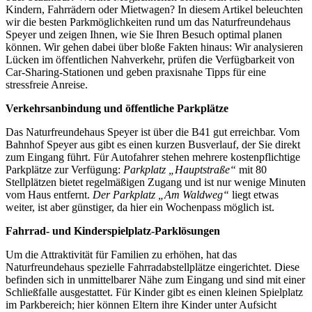
Kindern, Fahrrädern oder Mietwagen? In diesem Artikel beleuchten
wir die besten Parkmöglichkeiten rund um das Naturfreundehaus
Speyer und zeigen Ihnen, wie Sie Ihren Besuch optimal planen
können. Wir gehen dabei über bloße Fakten hinaus: Wir analysieren
Lücken im öffentlichen Nahverkehr, prüfen die Verfügbarkeit von
Car‑Sharing‑Stationen und geben praxisnahe Tipps für eine
stressfreie Anreise.
Verkehrsanbindung und öffentliche Parkplätze
Das Naturfreundehaus Speyer ist über die B41 gut erreichbar. Vom
Bahnhof Speyer aus gibt es einen kurzen Busverlauf, der Sie direkt
zum Eingang führt. Für Autofahrer stehen mehrere kostenpflichtige
Parkplätze zur Verfügung:
Parkplatz „Hauptstraße“
mit 80
Stellplätzen bietet regelmäßigen Zugang und ist nur wenige Minuten
vom Haus entfernt.
Der Parkplatz „Am Waldweg“
liegt etwas
weiter, ist aber günstiger, da hier ein Wochenpass möglich ist.
Fahrrad- und Kinderspielplatz-Parklösungen
Um die Attraktivität für Familien zu erhöhen, hat das
Naturfreundehaus spezielle Fahrradabstellplätze eingerichtet. Diese
befinden sich in unmittelbarer Nähe zum Eingang und sind mit einer
Schließfalle ausgestattet. Für Kinder gibt es einen kleinen Spielplatz
im Parkbereich; hier können Eltern ihre Kinder unter Aufsicht