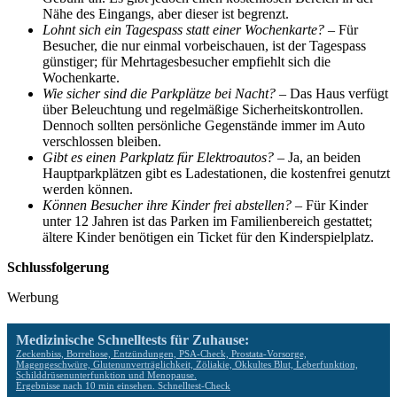
Nähe des Eingangs, aber dieser ist begrenzt.
Lohnt sich ein Tagespass statt einer Wochenkarte?
– Für
Besucher, die nur einmal vorbeischauen, ist der Tagespass
günstiger; für Mehrtagesbesucher empfiehlt sich die
Wochenkarte.
Wie sicher sind die Parkplätze bei Nacht?
– Das Haus verfügt
über Beleuchtung und regelmäßige Sicherheitskontrollen.
Dennoch sollten persönliche Gegenstände immer im Auto
verschlossen bleiben.
Gibt es einen Parkplatz für Elektroautos?
– Ja, an beiden
Hauptparkplätzen gibt es Ladestationen, die kostenfrei genutzt
werden können.
Können Besucher ihre Kinder frei abstellen?
– Für Kinder
unter 12 Jahren ist das Parken im Familienbereich gestattet;
ältere Kinder benötigen ein Ticket für den Kinderspielplatz.
Schlussfolgerung
Werbung
Medizinische Schnelltests für Zuhause:
Zeckenbiss, Borreliose, Entzündungen, PSA-Check, Prostata-Vorsorge,
Magengeschwüre, Glutenunverträglichkeit, Zöliakie, Okkultes Blut, Leberfunktion,
Schilddrüsenunterfunktion und Menopause.
Ergebnisse nach 10 min einsehen. Schnelltest-Check