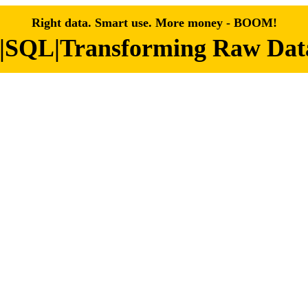
Right data. Smart use. More money - BOOM!
|SQL|Transforming Raw Data