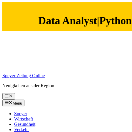
Data Analyst|Python
Zum
Inhalt
springen
Speyer Zeitung Online
Neuigkeiten aus der Region
Menü
Menü
Speyer
Wirtschaft
Gesundheit
Verkehr