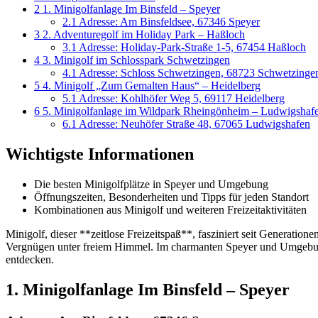
2
1. Minigolfanlage Im Binsfeld – Speyer
2.1
Adresse: Am Binsfeldsee, 67346 Speyer
3
2. Adventuregolf im Holiday Park – Haßloch
3.1
Adresse: Holiday-Park-Straße 1-5, 67454 Haßloch
4
3. Minigolf im Schlosspark Schwetzingen
4.1
Adresse: Schloss Schwetzingen, 68723 Schwetzinge
5
4. Minigolf „Zum Gemalten Haus“ – Heidelberg
5.1
Adresse: Kohlhöfer Weg 5, 69117 Heidelberg
6
5. Minigolfanlage im Wildpark Rheingönheim – Ludwigshaf
6.1
Adresse: Neuhöfer Straße 48, 67065 Ludwigshafen
Wichtigste Informationen
Die besten Minigolfplätze in Speyer und Umgebung
Öffnungszeiten, Besonderheiten und Tipps für jeden Standort
Kombinationen aus Minigolf und weiteren Freizeitaktivitäten
Minigolf, dieser **zeitlose Freizeitspaß**, fasziniert seit Generatio
Vergnügen unter freiem Himmel. Im charmanten Speyer und Umgebung gi
entdecken.
1. Minigolfanlage Im Binsfeld – Speyer