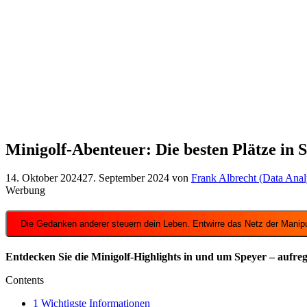
Minigolf-Abenteuer: Die besten Plätze in
14. Oktober 2024
27. September 2024
von
Frank Albrecht (Data Anal
Werbung
Die Gedanken anderer steuern dein Leben. Entwirre das Netz der Manipu
Entdecken Sie die Minigolf-Highlights in und um Speyer – aufr
Contents
1
Wichtigste Informationen