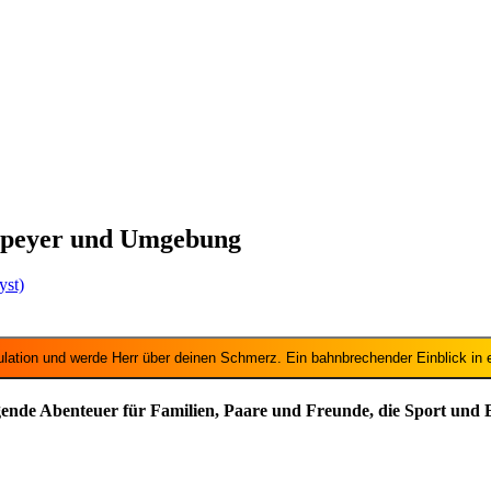
 Speyer und Umgebung
yst)
lation und werde Herr über deinen Schmerz. Ein bahnbrechender Einblick in ei
egende Abenteuer für Familien, Paare und Freunde, die Sport und