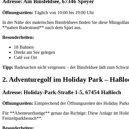
Adresse:
Am Binsfeldsee, 67346 Speyer
Öffnungszeiten:
Täglich von 10:00 bis 19:00 Uhr
In der Nähe des malerischen Binsfeldsees finden Sie diese Minigolfa
**nahen Badestrand** nach dem Spiel aus.
Besonderheiten:
18 Bahnen
Direkt am See gelegen
Café vor Ort
Tipp:
Badesachen nicht vergessen – der Binsfeldsee lädt zum Schwi
2. Adventuregolf im Holiday Park – Haßlo
Adresse:
Holiday-Park-Straße 1-5, 67454 Haßloch
Öffnungszeiten:
Entsprechend der Öffnungszeiten des Holiday Park
Für **Abenteuerlustige** genau das Richtige: Diese Anlage im Holi
Freizeitparkbesuch**.
Besonderheiten: