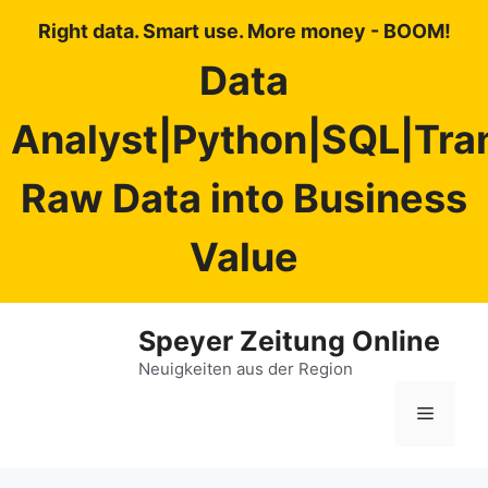
Right data. Smart use. More money - BOOM!
Data
Analyst|Python|SQL|Tra
Raw Data into Business
Value
Zum
Speyer Zeitung Online
Inhalt
springen
Neuigkeiten aus der Region
Menü