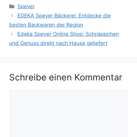
Kategorien
Speyer
EDEKA Speyer Bäckerei: Entdecke die
besten Backwaren der Region
Edeka Speyer Online Shop: Schnäppchen
und Genuss direkt nach Hause geliefert
Schreibe einen Kommentar
Kommentar