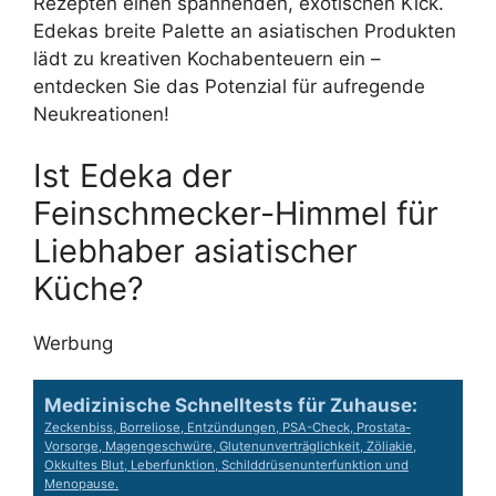
Rezepten einen spannenden, exotischen Kick.
Edekas breite Palette an asiatischen Produkten
lädt zu kreativen Kochabenteuern ein –
entdecken Sie das Potenzial für aufregende
Neukreationen!
Ist Edeka der
Feinschmecker-Himmel für
Liebhaber asiatischer
Küche?
Werbung
Medizinische Schnelltests für Zuhause:
Zeckenbiss, Borreliose, Entzündungen, PSA-Check, Prostata-
Vorsorge, Magengeschwüre, Glutenunverträglichkeit, Zöliakie,
Okkultes Blut, Leberfunktion, Schilddrüsenunterfunktion und
Menopause.