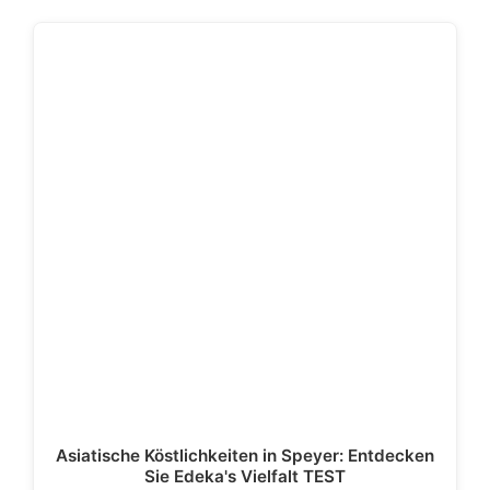
o
o
y
p
n
e
Li
gr
g
n
o
n
p
n
n
a
er
k
g
k
m
er
Asiatische Köstlichkeiten in Speyer: Entdecken
Sie Edeka's Vielfalt TEST