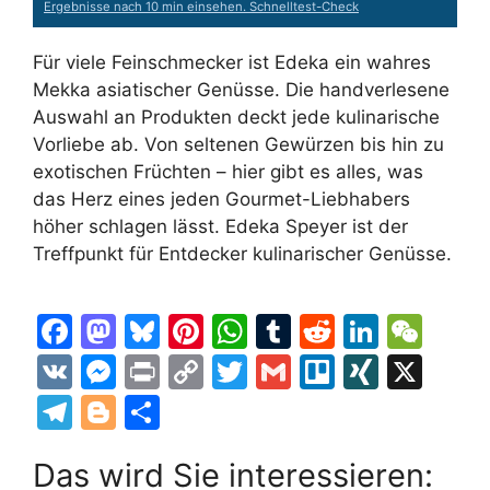
Ergebnisse nach 10 min einsehen. Schnelltest-Check
Für viele Feinschmecker ist Edeka ein wahres
Mekka asiatischer Genüsse. Die handverlesene
Auswahl an Produkten deckt jede kulinarische
Vorliebe ab. Von seltenen Gewürzen bis hin zu
exotischen Früchten – hier gibt es alles, was
das Herz eines jeden Gourmet-Liebhabers
höher schlagen lässt. Edeka Speyer ist der
Treffpunkt für Entdecker kulinarischer Genüsse.
F
M
Bl
Pi
W
T
R
Li
W
a
a
u
nt
h
u
e
n
e
V
M
Pr
C
T
G
Tr
XI
X
c
st
e
er
at
m
d
k
C
K
e
in
o
w
m
el
N
T
Bl
T
e
o
s
e
s
bl
di
e
h
s
t
p
itt
ai
lo
G
el
o
ei
b
d
k
st
A
r
t
dI
at
s
y
er
l
Das wird Sie interessieren:
e
g
le